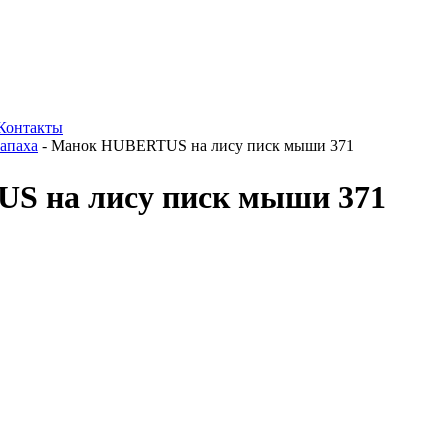
Контакты
апаха
-
Манок HUBERTUS на лису писк мыши 371
S на лису писк мыши 371