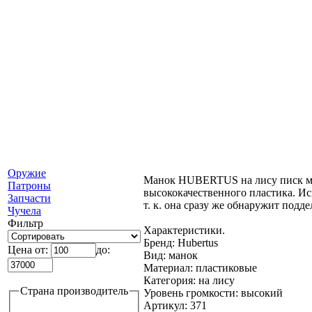
Оружие
Манок HUBERTUS на лису писк мыш
Патроны
высококачественного пластика. Исп
Запчасти
т. к. она сразу же обнаружит под
Чучела
Фильтр
Характеристики.
Бренд: Hubertus
Цена от:
до:
Вид: манок
Материал: пластиковые
Категория: на лису
Страна производитель
Уровень громкости: высокий
Артикул: 371