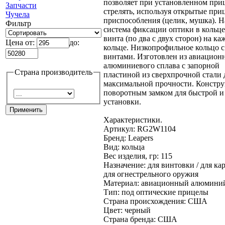
позволяет при установленном при
Запчасти
стрелять, используя открытые при
Чучела
приспособления (целик, мушка). 
Фильтр
система фиксации оптики в кольце 
винта (по два с двух сторон) на к
Цена от:
до:
кольце. Низкопрофильное кольцо с
винтами. Изготовлен из авиацион
алюминиевого сплава с запорной
Страна производитель
пластиной из сверхпрочной стали 
максимальной прочности. Констру
поворотным замком для быстрой и
установки.
Характеристики.
Артикул: RG2W1104
Бренд: Leapers
Вид: кольца
Вес изделия, гр: 115
Назначение: для винтовки / для кар
для огнестрельного оружия
Материал: авиационный алюмини
Тип: под оптические прицелы
Страна происхождения: США
Цвет: черный
Страна бренда: США