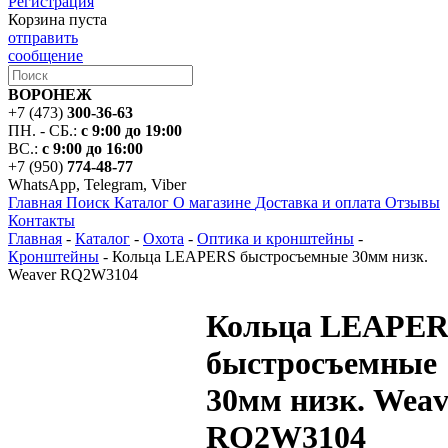
Регистрация
Корзина пуста
отправить
сообщение
ВОРОНЕЖ
+7 (473)
300-36-63
ПН. - СБ.:
с 9:00 до 19:00
ВС.:
с 9:00 до 16:00
+7 (950)
774-48-77
WhatsApp, Telegram, Viber
Главная
Поиск
Каталог
О магазине
Доставка и оплата
Отзывы
Контакты
Главная
-
Каталог
-
Охота
-
Оптика и кронштейны
-
Кронштейны
-
Кольца LEAPERS быстросъемные 30мм низк.
Weaver RQ2W3104
Кольца LEAPE
быстросъемные
30мм низк. Weav
RQ2W3104