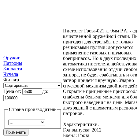
Пистолет Гроза-021 к. 9мм Р.А. - с
качественной оружейной стали. П
пригоден для стрельбы не только
резиновыми пулями: допускается
применение газовых и шумовых
Оружие
боеприпасов. Но в двух последних
Патроны
автоматика пистолета, действующа
Запчасти
схеме использования отдачи свобо
Чучела
затвора, не будет срабатывать и от
Фильтр
затвор придется вручную. Ударно-
спусковой механизм двойного дей
Открытые прицельные приспособ
Цена от:
до:
снабжены белыми метками для бол
быстрого наведения на цель. Мага
двухрядный с шахматным распол
Страна производитель
патронов.
Характеристики.
Год выпуска: 2012
Бренд: Гроза