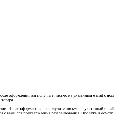
После оформления вы получите письмо на указанный e-mail с ном
 товара.
ичии. После оформления вы получите письмо на указанный e-mail 
ся с вами для подтверждения резервирования. Продажа и осмотр 