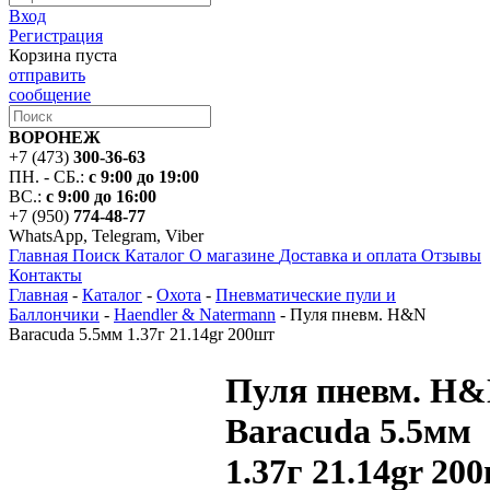
Вход
Регистрация
Корзина пуста
отправить
сообщение
ВОРОНЕЖ
+7 (473)
300-36-63
ПН. - СБ.:
с 9:00 до 19:00
ВС.:
с 9:00 до 16:00
+7 (950)
774-48-77
WhatsApp, Telegram, Viber
Главная
Поиск
Каталог
О магазине
Доставка и оплата
Отзывы
Контакты
Главная
-
Каталог
-
Охота
-
Пневматические пули и
Баллончики
-
Haendler & Natermann
-
Пуля пневм. H&N
Baracuda 5.5мм 1.37г 21.14gr 200шт
Пуля пневм. H
Baracuda 5.5мм
1.37г 21.14gr 20