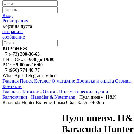
Вход
Регистрация
Корзина пуста
отправить
сообщение
ВОРОНЕЖ
+7 (473)
300-36-63
ПН. - СБ.:
с 9:00 до 19:00
ВС.:
с 9:00 до 16:00
+7 (950)
774-48-77
WhatsApp, Telegram, Viber
Главная
Поиск
Каталог
О магазине
Доставка и оплата
Отзывы
Контакты
Главная
-
Каталог
-
Охота
-
Пневматические пули и
Баллончики
-
Haendler & Natermann
-
Пуля пневм. H&N
Baracuda Hunter Extreme 4.5мм 0.62г 9.57гр 400шт
Пуля пневм. H
Baracuda Hunter