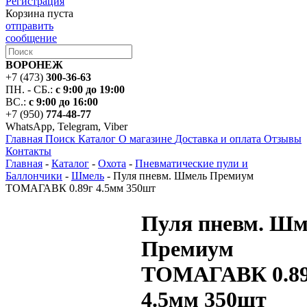
Регистрация
Корзина пуста
отправить
сообщение
ВОРОНЕЖ
+7 (473)
300-36-63
ПН. - СБ.:
с 9:00 до 19:00
ВС.:
с 9:00 до 16:00
+7 (950)
774-48-77
WhatsApp, Telegram, Viber
Главная
Поиск
Каталог
О магазине
Доставка и оплата
Отзывы
Контакты
Главная
-
Каталог
-
Охота
-
Пневматические пули и
Баллончики
-
Шмель
-
Пуля пневм. Шмель Премиум
ТОМАГАВК 0.89г 4.5мм 350шт
Пуля пневм. Шм
Премиум
ТОМАГАВК 0.8
4.5мм 350шт