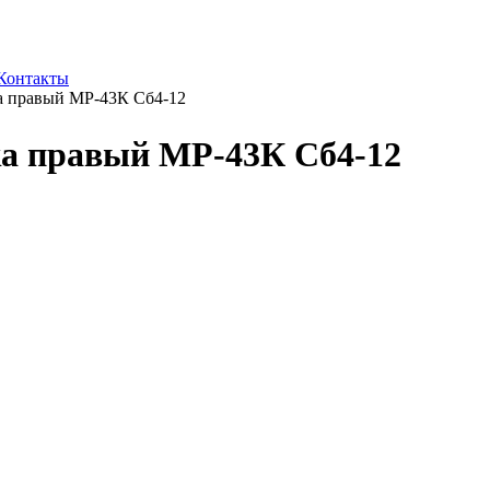
Контакты
а правый МР-43К Сб4-12
ка правый МР-43К Сб4-12