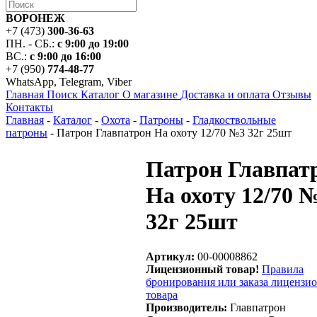
ВОРОНЕЖ
+7 (473)
300-36-63
ПН. - СБ.:
с 9:00 до 19:00
ВС.:
с 9:00 до 16:00
+7 (950)
774-48-77
WhatsApp, Telegram, Viber
Главная
Поиск
Каталог
О магазине
Доставка и оплата
Отзывы
Контакты
Главная
-
Каталог
-
Охота
-
Патроны
-
Гладкоствольные
патроны
-
Патрон Главпатрон На охоту 12/70 №3 32г 25шт
Патрон Главпат
На охоту 12/70 
32г 25шт
Артикул:
00-00008862
Лицензионный товар!
Правила
бронирования или заказа лицензи
товара
Производитель:
Главпатрон